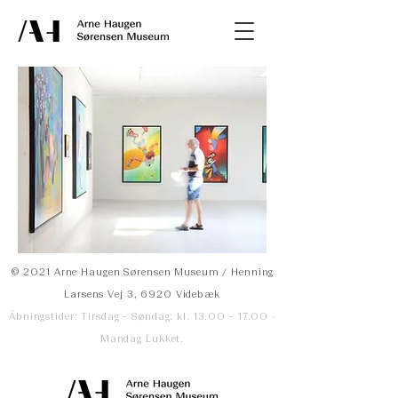
© 2021 Arne Haugen Sørensen Museum / Henning
Larsens Vej 3, 6920 Videbæk
Åbningstider: Tirsdag - Søndag: kl. 13.00 - 17.00 ·
Mandag Lukket.