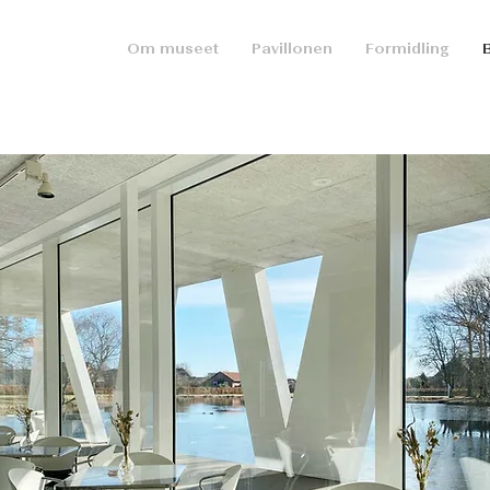
Om museet
Pavillonen
Formidling