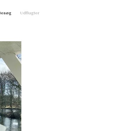
Besøg
Udflugter