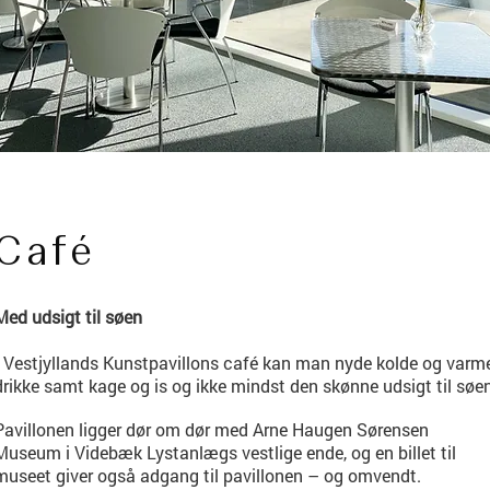
Café
Med udsigt til søen
I Vestjyllands Kunstpavillons café kan man nyde kolde og varm
drikke samt kage og is og ikke mindst den skønne udsigt til søen
Pavillonen ligger dør om dør med Arne Haugen Sørensen
Museum i Videbæk Lystanlægs vestlige ende, og en billet til
museet giver også adgang til pavillonen – og omvendt.