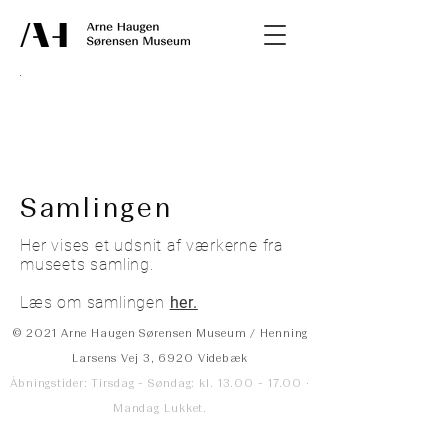
Samlingen
Her vises et udsnit af værkerne fra
museets samling.
Læs om samlingen
her.
© 2021 Arne Haugen Sørensen Museum / Henning
Larsens Vej 3, 6920 Videbæk
Åbningstider: Tirsdag - Søndag: kl. 13.00 - 17.00 ·
Mandag Lukket.